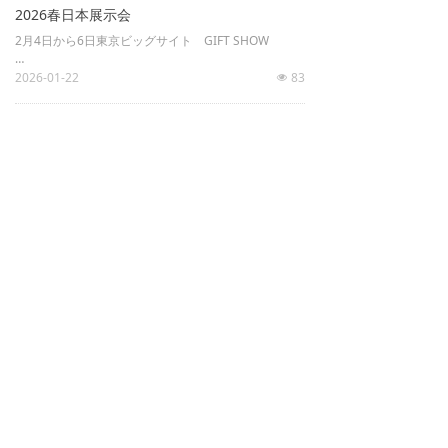
2026春日本展示会
2月4日から6日東京ビッグサイト GIFT SHOW
4月8日から10日 ビッグサイト FAW
2026-01-22
83
넶
お得意先の皆様、再会しましょう。
2025年秋第100回東京ギフトショー
弊社ブース 南2 14-30
2025-08-28
80
넶
連絡方式
会社名：
義烏優豊株式会社
担当：
ハン
義烏工場：義烏市通宝路179号
深圳支社：深圳市龍崗区坂田英達豊工業園C棟1F
広州支社：広州市番禺区礼村東路32号3F
大連支社：大連市中山区明澤街27-1
日本事務所: 横浜市鶴見区江ケ崎2-26-2