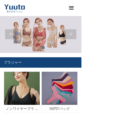
ホーム
낀
끀
会社概要
넖
商品一覽
끒
ꂃ
ꁹ
お知らせ
뀴
企業文化
끄
ブラジャー
展示会
뀇
海運通関サービス
뀁
お問い合わせ
뀡
義烏仕入れ代行
낙
ノンワイヤーブラ シームレスブラ ブラジャ
50円Tバッグ