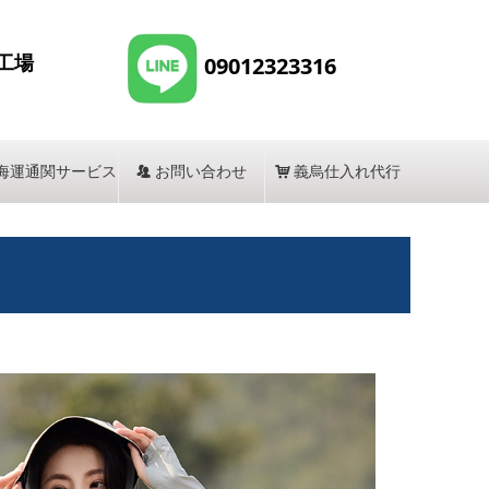
工場
09012323316
海運通関サービス
뀡
お問い合わせ
낙
義烏仕入れ代行