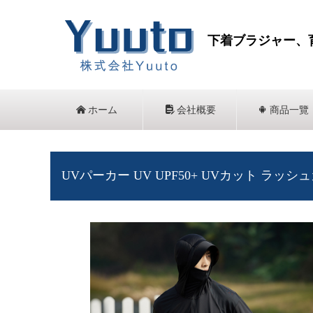
下着ブラジャー、
낀
ホーム
넖
会社概要
끒
商品一覽
UVパーカー UV UPF50+ UVカット ラッシ