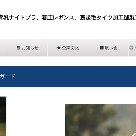
育乳ナイトブラ、着圧レギンス、裏起毛タイツ加工縫製
뀴
お知らせ
끄
企業文化
뀇
展示会
뀁
ュガード