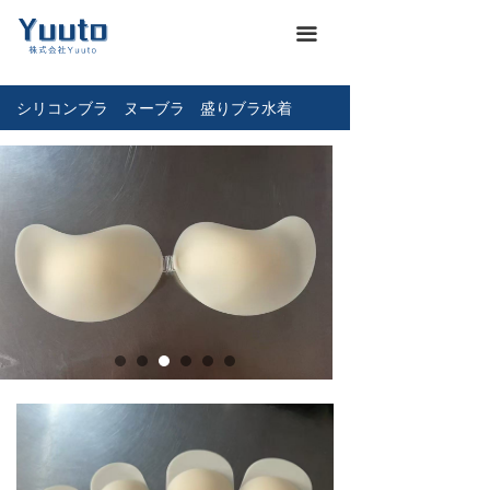
ホーム
낀
끀
会社概要
넖
シリコンブラ ヌーブラ 盛りブラ水着
商品一覽
끒
お知らせ
뀴
企業文化
끄
展示会
뀇
海運通関サービス
뀁
お問い合わせ
뀡
義烏仕入れ代行
낙