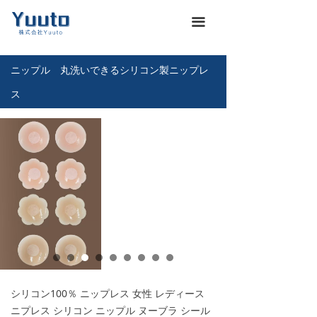
ホーム
낀
끀
会社概要
넖
ニップル 丸洗いできるシリコン製ニップレ
商品一覽
끒
ス
お知らせ
뀴
企業文化
끄
展示会
뀇
海運通関サービス
뀁
お問い合わせ
뀡
義烏仕入れ代行
낙
シリコン100％ ニップレス 女性 レディース
ニプレス シリコン ニップル ヌーブラ シール