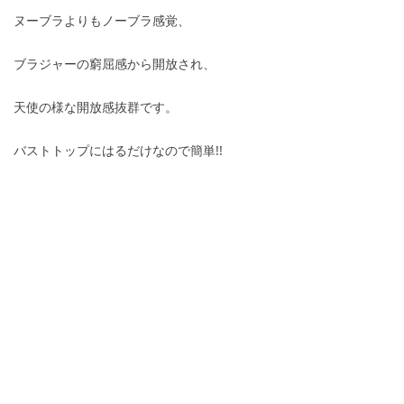
ヌーブラよりもノーブラ感覚、
ブラジャーの窮屈感から開放され、
天使の様な開放感抜群です。
バストトップにはるだけなので簡単!!
■商品詳細 直径約6cm～7cm
■適応サイズ フリーサイズ
■素材・成分：内側／シリコン100% 外側／ポ
リウレタン
前へ：
シリコンパッド夏ビキニ
ꄴ
次へ：
盛れブラ シリコンブラ 新品ヌーブラ
ꄲ