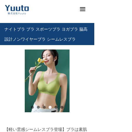
ホーム
낀
끀
会社概要
넖
ナイトブラ ブラ スポーツブラ ヨガブラ 脇高
商品一覽
끒
設計ノンワイヤーブラ シームレスブラ
お知らせ
뀴
企業文化
끄
展示会
뀇
海運通関サービス
뀁
お問い合わせ
뀡
義烏仕入れ代行
낙
【軽い雲感シームレスブラ登場】ブラは素肌