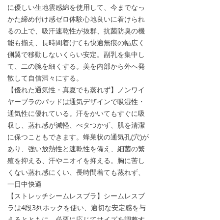
に優しい生地雲感綿を使用して、今までなっ
かた締め付け感ゼロ体験心地良いに着けられ
るの上で、吸汗速乾性が抜群、抗菌防臭の機
能も揃え、長時間着けても快適無痕の幅広く
側翼で移動しないくらい安定。副乳を集中し
て、二の腕を細くする。美を内部から外へ発
散して自信満々にする。
【優れた通気性・真夏でも蒸れず】ノンワイ
ヤーブラのパッドは通気デザインで吸湿性・
通気性に優れている。汗をかいてもすぐに吸
収し、蒸れ感が減軽、べタつかず、肌を清潔
に保つこともできます。蜂巣状の通気孔(穴)が
あり、強い放熱性と速乾性を備え、細菌の繁
殖を抑える、汗やニオイを抑える。胸に苦し
くない蒸れ感にくい、長時間着ても蒸れず、
一日中快適
【ストレッチシームレスブラ】シームレスブ
ラは4段3列ホックを使い、適切な安定感を与
えるとともに、必要に応じてサイズを調整す