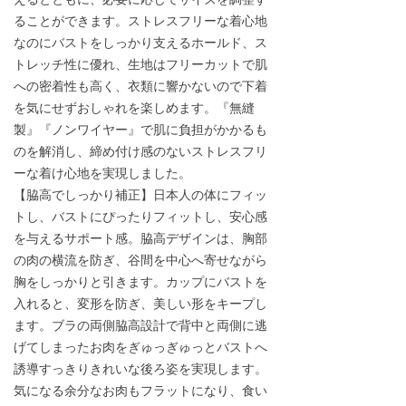
ることができます。ストレスフリーな着心地
なのにバストをしっかり支えるホールド、ス
トレッチ性に優れ、生地はフリーカットで肌
への密着性も高く、衣類に響かないので下着
を気にせずおしゃれを楽しめます。『無縫
製』『ノンワイヤー』で肌に負担がかかるも
のを解消し、締め付け感のないストレスフリ
ーな着け心地を実現しました。
【脇高でしっかり補正】日本人の体にフィッ
トし、バストにぴったりフィットし、安心感
を与えるサポート感。脇高デザインは、胸部
の肉の横流を防ぎ、谷間を中心へ寄せながら
胸をしっかりと引きます。カップにバストを
入れると、変形を防ぎ、美しい形をキープし
ます。ブラの両側脇高設計で背中と両側に逃
げてしまったお肉をぎゅっぎゅっとバストへ
誘導すっきりきれいな後ろ姿を実現します。
気になる余分なお肉もフラットになり、食い