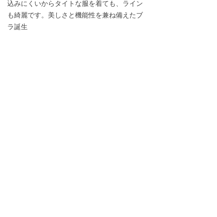
込みにくいからタイトな服を着ても、ライン
も綺麗です。美しさと機能性を兼ね備えたブ
ラ誕生
【24時間使用OK】肌の健康を守り、美しいボ
ディを形成することを目的とした生産理念を
掲げています。ヨガ、ジム、スポーツ、ダン
ス、運動、内着あるいは外着、妊娠と哺乳期
間睡眠時幅広くお使いいただけます。パッド
は取り外し可能で別洗いができて衛生面も安
心で、軽く、乾きやすいので、旅行時やナイ
トブラとしてにはもちろんジムやヨガなどス
ポーツにもピッタリブラです。縦にも横にも
伸びる設計でムリな締め付けを徹底的に排除
した、体型の変化が大きい産前・産後にも負
担がかかりません。
前へ：
涼感ブラ ブラジャー 涼しい クール下着
ꄴ
次へ：
ナイトブラoem工場
ꄲ