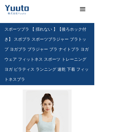
ホーム
낀
끀
会社概要
넖
スポーツブラ 【 揺れない 】【後ろホック付
商品一覽
끒
き】 スポブラ スポーツブラジャー ブラトッ
お知らせ
뀴
プ ヨガブラ ブラジャー ブラ ナイトブラ ヨガ
ウェア フィットネス スポーツ トレーニング
企業文化
끄
ヨガ ピラティス ランニング 速乾 下着 フィッ
展示会
뀇
トネスブラ
海運通関サービス
뀁
お問い合わせ
뀡
義烏仕入れ代行
낙