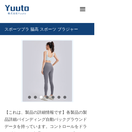
ホーム
낀
끀
会社概要
넖
スポーツブラ 脇高 スポーツ ブラジャー
商品一覽
끒
お知らせ
뀴
企業文化
끄
展示会
뀇
海運通関サービス
뀁
お問い合わせ
뀡
【これは、製品の詳細情報です】各製品の製
義烏仕入れ代行
낙
品詳細バインディング自動バックグラウンド
データを持っています。コントロールをドラ