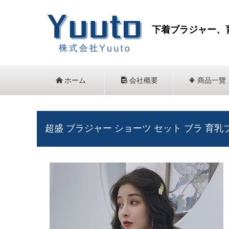
下着ブラジャー、
낀
ホーム
넖
会社概要
끒
商品一覽
超盛 ブラジャー ショーツ セット ブラ 育