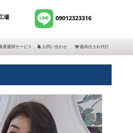
工場
09012323316
海運通関サービス
뀡
お問い合わせ
낙
義烏仕入れ代行