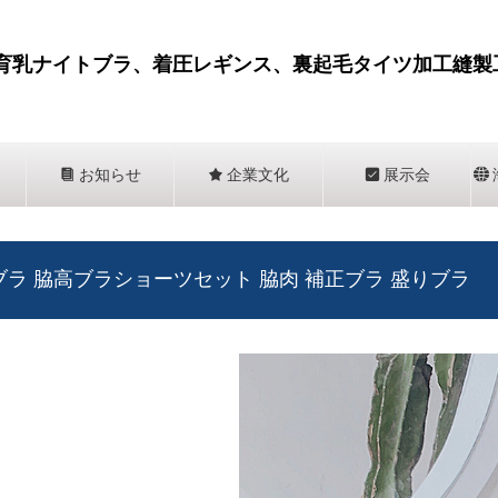
育乳ナイトブラ、着圧レギンス、裏起毛タイツ加工縫製
뀴
お知らせ
끄
企業文化
뀇
展示会
뀁
乳ブラ 脇高ブラショーツセット 脇肉 補正ブラ 盛りブラ