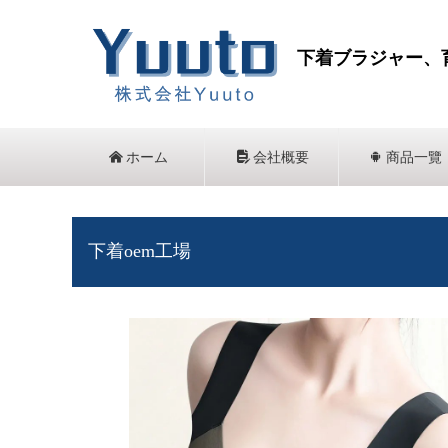
下着ブラジャー、
낀
ホーム
넖
会社概要
끒
商品一覽
下着oem工場