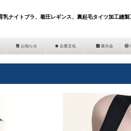
育乳ナイトブラ、着圧レギンス、裏起毛タイツ加工縫製
뀴
お知らせ
끄
企業文化
뀇
展示会
뀁