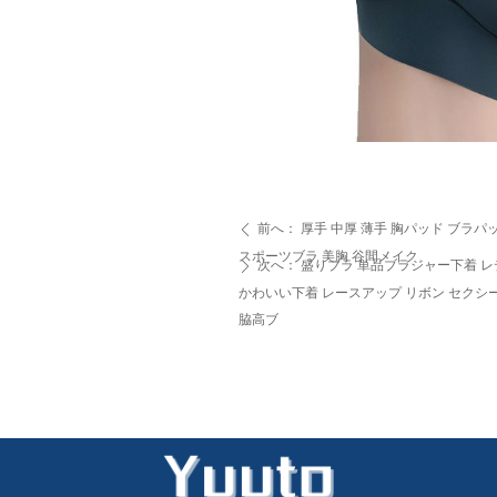
前へ：
厚手 中厚 薄手 胸パッド ブラ
ꄴ
スポーツブラ 美胸 谷間メイク
次へ：
盛りブラ 単品ブラジャー下着 レデ
ꄲ
かわいい下着 レースアップ リボン セクシー
脇高ブ