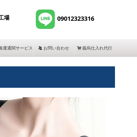
工場
09012323316
海運通関サービス
뀡
お問い合わせ
낙
義烏仕入れ代行