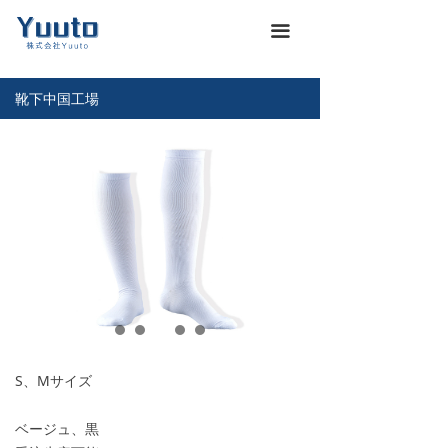
ホーム
낀
끀
会社概要
넖
靴下中国工場
商品一覽
끒
お知らせ
뀴
企業文化
끄
展示会
뀇
海運通関サービス
뀁
お問い合わせ
뀡
S、Mサイズ
義烏仕入れ代行
낙
ベージュ、黒