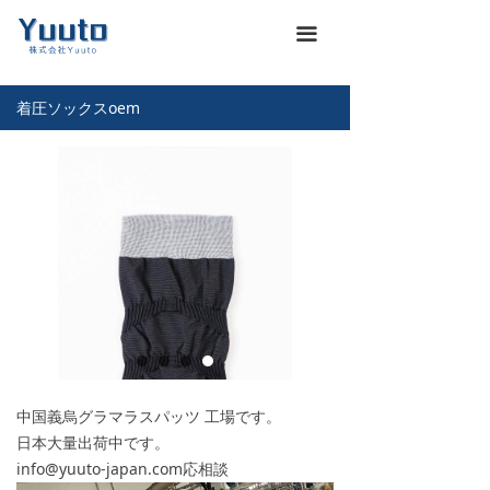
ホーム
낀
끀
会社概要
넖
着圧ソックスoem
商品一覽
끒
お知らせ
뀴
企業文化
끄
展示会
뀇
海運通関サービス
뀁
お問い合わせ
뀡
中国義烏グラマラスパッツ 工場です。
義烏仕入れ代行
낙
日本大量出荷中です。
info@yuuto-japan.com応相談