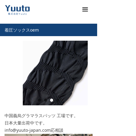
ホーム
낀
끀
会社概要
넖
着圧ソックスoem
商品一覽
끒
お知らせ
뀴
企業文化
끄
展示会
뀇
海運通関サービス
뀁
お問い合わせ
뀡
中国義烏グラマラスパッツ 工場です。
義烏仕入れ代行
낙
日本大量出荷中です。
info@yuuto-japan.com応相談