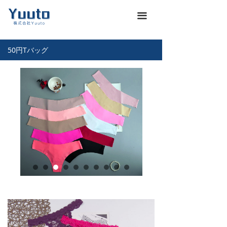
ホーム
낀
끀
会社概要
넖
50円Tバッグ
商品一覽
끒
お知らせ
뀴
企業文化
끄
展示会
뀇
海運通関サービス
뀁
お問い合わせ
뀡
義烏仕入れ代行
낙