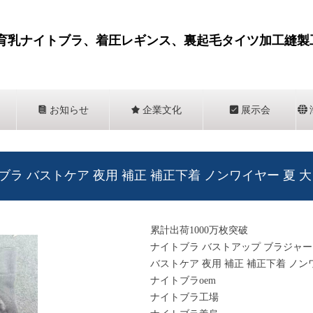
育乳ナイトブラ、着圧レギンス、裏起毛タイツ加工縫製
뀴
お知らせ
끄
企業文化
뀇
展示会
뀁
ブラ バストケア 夜用 補正 補正下着 ノンワイヤー 夏
累計出荷1000万枚突破
ナイトブラ バストアップ ブラジャー
バストケア 夜用 補正 補正下着 ノ
ナイトブラoem
ナイトブラ工場