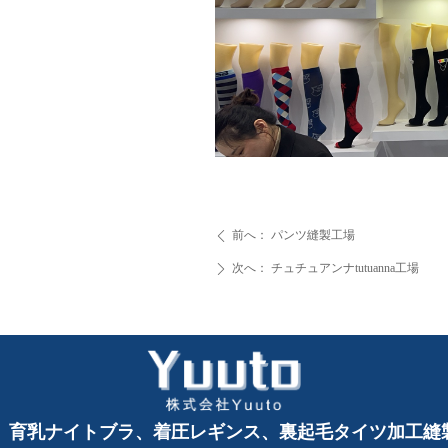
前へ：
パンツ縫製工場
ꄴ
次へ：
チュチュアンナtutuanna工場
ꄲ
、育乳ナイトブラ、着圧レギンス、裏起毛タイツ加工縫