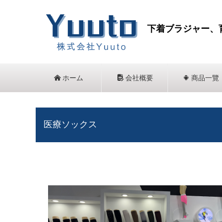
下着ブラジャー、
낀
ホーム
넖
会社概要
끒
商品一覽
医療ソックス