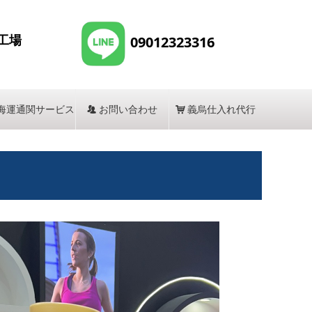
工場
09012323316
海運通関サービス
뀡
お問い合わせ
낙
義烏仕入れ代行