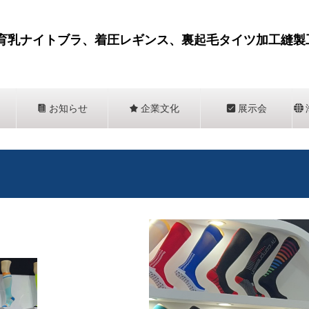
育乳ナイトブラ、着圧レギンス、裏起毛タイツ加工縫製
뀴
お知らせ
끄
企業文化
뀇
展示会
뀁